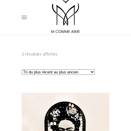
Trié
2 résultats affichés
du
plus
récent
au
plus
PORTE BIJOUX FRIDA OU LA
MADONNE AUX ROSES
ancien