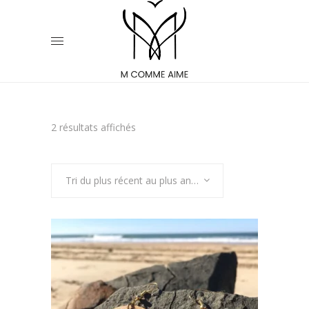
Trié
2 résultats affichés
du
Tri du plus récent au plus ancien
plus
récent
au
plus
BOUCLES D’OREILLES EN BOIS –
AMADO
ancien