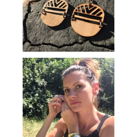
€
14.00
BOUCLES D’OREILLES EN BOIS –
CLEOPATRA
€
12.90