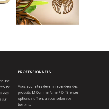
produit
a
plusieurs
variations.
Les
options
peuvent
être
choisies
sur
la
page
PROFESSIONNELS
du
nt une
produit
Vous souhaitez devenir revendeur des
 toute
produits M Comme Aime ? Différentes
er des
options s'offrent à vous selon vos
s sur
besoins.