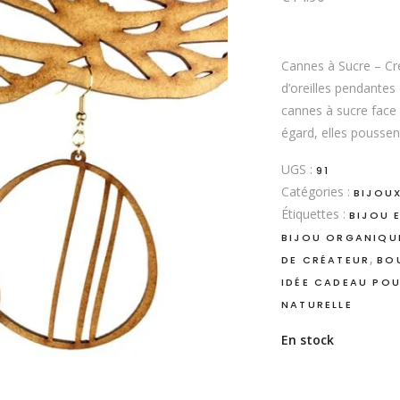
Cannes à Sucre – Cr
d’oreilles pendante
cannes à sucre face 
égard, elles pousse
UGS :
91
Catégories :
BIJOU
Étiquettes :
BIJOU 
BIJOU ORGANIQU
,
DE CRÉATEUR
BO
IDÉE CADEAU PO
NATURELLE
En stock