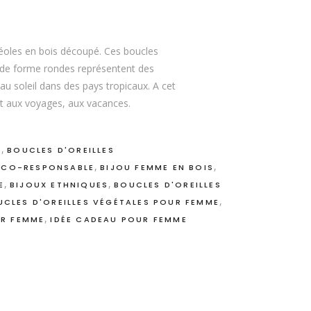
éoles en bois découpé. Ces boucles
s de forme rondes représentent des
au soleil dans des pays tropicaux. A cet
nt aux voyages, aux vacances.
,
X
BOUCLES D'OREILLES
,
,
ECO-RESPONSABLE
BIJOU FEMME EN BOIS
,
,
E
BIJOUX ETHNIQUES
BOUCLES D'OREILLES
,
UCLES D'OREILLES VÉGÉTALES POUR FEMME
,
UR FEMME
IDÉE CADEAU POUR FEMME