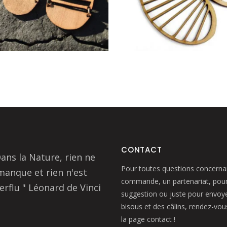
produit
a
plusieurs
variations.
Les
options
peuvent
être
choisies
sur
la
page
CONTACT
Dans la Nature, rien ne
du
Pour toutes questions concerna
manque et rien n'est
produit
commande, un partenariat, pour
erflu " Léonard de Vinci
suggestion ou juste pour envoy
bisous et des câlins, rendez-vou
la page contact !