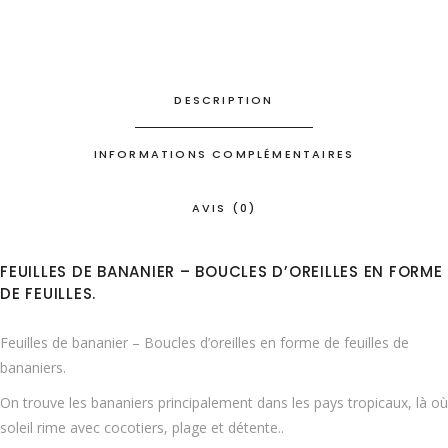
en
forme
de
feuilles
DESCRIPTION
quantity
INFORMATIONS COMPLÉMENTAIRES
AVIS (0)
FEUILLES DE BANANIER – BOUCLES D’OREILLES EN FORME
DE FEUILLES.
Feuilles de bananier – Boucles d’oreilles en forme de feuilles de
bananiers.
On trouve les bananiers principalement dans les pays tropicaux, là où
soleil rime avec cocotiers, plage et détente..