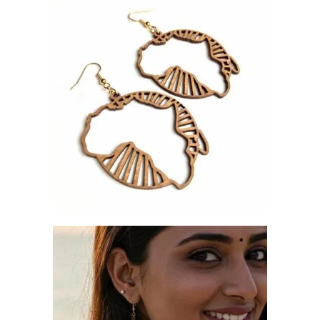
KAMA – BOUCLES D’OREILLES EN
BOIS
€
15.90
BOUCLES D’OREILLES TALIA EN BOIS
– BOHÈME, PENDANTES ET
DÉLICATES, STYLE ETHNIQUE