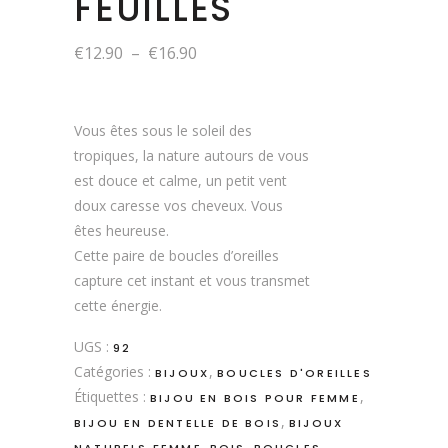
FEUILLES
Plage
€
12.90
–
€
16.90
de
prix :
€12.90
à
Vous êtes sous le soleil des
€16.90
tropiques, la nature autours de vous
est douce et calme, un petit vent
doux caresse vos cheveux. Vous
êtes heureuse.
Cette paire de boucles d’oreilles
capture cet instant et vous transmet
cette énergie.
UGS :
92
Catégories :
,
BIJOUX
BOUCLES D'OREILLES
Étiquettes :
,
BIJOU EN BOIS POUR FEMME
,
BIJOU EN DENTELLE DE BOIS
BIJOUX
,
,