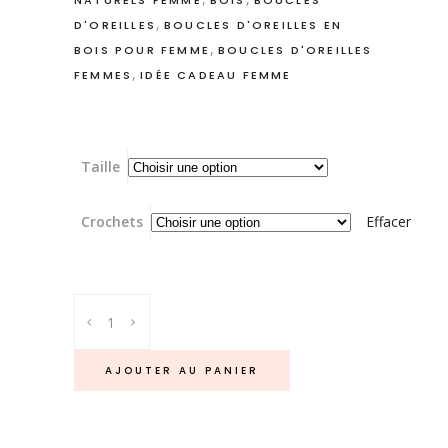
NATURELS FEMME
BOIS
BOUCLES
,
D'OREILLES
BOUCLES D'OREILLES EN
,
BOIS POUR FEMME
BOUCLES D'OREILLES
,
FEMMES
IDÉE CADEAU FEMME
Taille
Crochets
Effacer
Feuille
de
bananier
AJOUTER AU PANIER
-
Boucles
d'oreilles