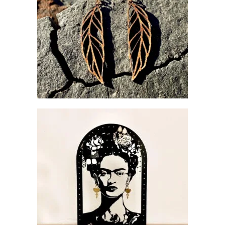
FORME DE FEUILLES ALLONGÉES
€
16.90
PORTE BIJOUX FRIDA OU LA
MADONNE AUX ROSES
€
25.00