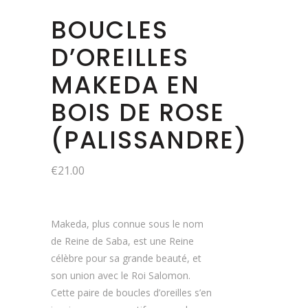
BOUCLES
D’OREILLES
MAKEDA EN
BOIS DE ROSE
(PALISSANDRE)
€
21.00
Makeda, plus connue sous le nom
de Reine de Saba, est une Reine
célèbre pour sa grande beauté, et
son union avec le Roi Salomon.
Cette paire de boucles d’oreilles s’en