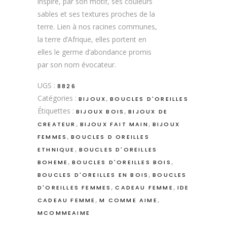
inspire, par son motif, ses couleurs
sables et ses textures proches de la
terre. Lien à nos racines communes,
la terre d’Afrique, elles portent en
elles le germe d’abondance promis
par son nom évocateur.
UGS :
8826
Catégories :
,
BIJOUX
BOUCLES D'OREILLES
Étiquettes :
,
BIJOUX BOIS
BIJOUX DE
,
,
CREATEUR
BIJOUX FAIT MAIN
BIJOUX
,
FEMMES
BOUCLES D OREILLES
,
ETHNIQUE
BOUCLES D'OREILLES
,
,
BOHEME
BOUCLES D'OREILLES BOIS
,
BOUCLES D'OREILLES EN BOIS
BOUCLES
,
,
D'OREILLES FEMMES
CADEAU FEMME
IDE
,
,
CADEAU FEMME
M COMME AIME
MCOMMEAIME