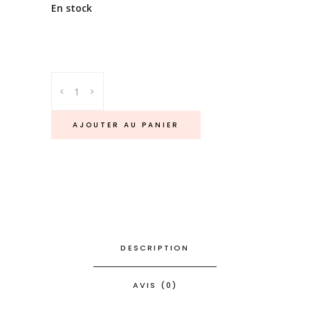
En stock
Boucles
d'oreilles
Makeda
AJOUTER AU PANIER
en
bois
de
rose
(palissandre)
quantity
DESCRIPTION
AVIS (0)